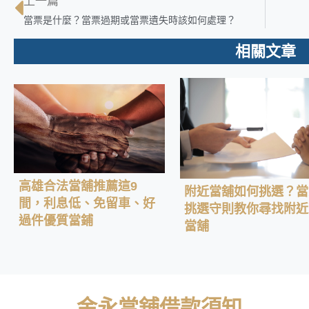
上一篇
當票是什麼？當票過期或當票遺失時該如何處理？
相關文章
高雄合法當舖推薦這9
附近當舖如何挑選？當
間，利息低、免留車、好
挑選守則教你尋找附近
過件優質當鋪
當舖
金永當舖借款須知