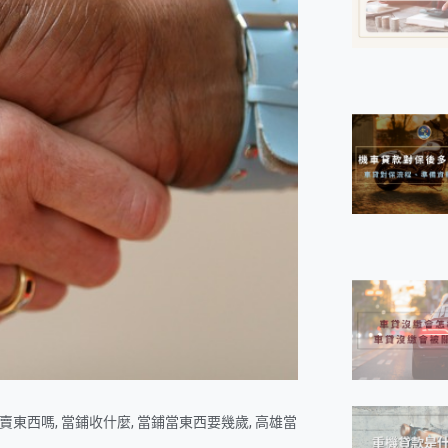
賣東西嗎
,
當鋪收什麼
,
當鋪當東西要幾歲
,
高雄當