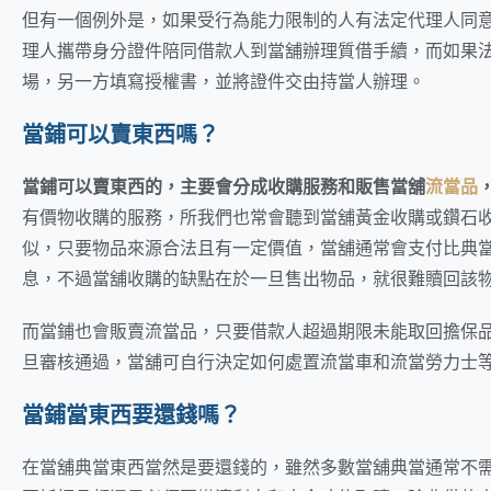
但有一個例外是，如果受行為能力限制的人有法定代理人同
理人攜帶身分證件陪同借款人到當舖辦理質借手續，而如果
場，另一方填寫授權書，並將證件交由持當人辦理。
當鋪可以賣東西嗎？
當鋪可以賣東西的，主要會分成收購服務和販售當舖
流當品
有價物收購的服務，所我們也常會聽到當舖黃金收購或鑽石
似，只要物品來源合法且有一定價值，當舖通常會支付比典
息，不過當舖收購的缺點在於一旦售出物品，就很難贖回該
而當鋪也會販賣流當品，只要借款人超過期限未能取回擔保
旦審核通過，當舖可自行決定如何處置流當車和流當勞力士
當鋪當東西要還錢嗎？
在當舖典當東西當然是要還錢的，雖然多數當舖典當通常不