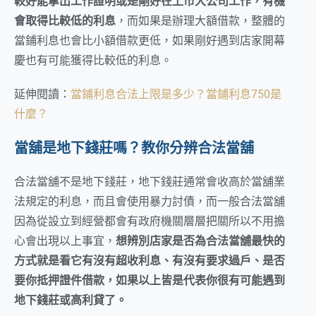
較好能拿出工作證明或是剛好在上市大公司工作，有機
會取得比較低的利息
，而如果是辦理大額借款，整體的
當鋪利息也會比小額借款更低，如果剛好遇到店家開幕
慶也有可能獲得比較低的利息。
延伸閱讀：
當鋪利息合法上限是多少？當鋪利息750是
什麼？
當舖是地下錢莊嗎？教你分辨合法當舖
合法當舖不是地下錢莊，地下錢莊通常會收高於當舖業
法規定的利息，而且會使用暴力討債，而一般合法當舖
因為從設立到經營都會有政府機關層層把關所以不用擔
心會出現以上事宜，
想辨別店家是否為合法當舖最快的
方式就是看它有沒有超收利息、有沒有要求過戶、是否
要你抵押證件借款，如果以上皆是代表你很有可能遇到
地下錢莊或高利貸了。