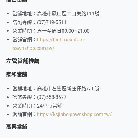
當鋪地址：高雄市鳳山區中山東路111號
諮詢專線：(07)719-5511
營業時間：周一至周日09:00–21:00
當舖官網：
https://highmountain-
pawnshop.com.tw/
左營當舖推薦
家和當舖
當鋪地址：高雄市左營區新庄仔路736號
諮詢專線：(07)558-8677
營業時間：24小時當舖
當舖官網：
https://ksjiahe-pawnshop.com.tw/
高興當舖