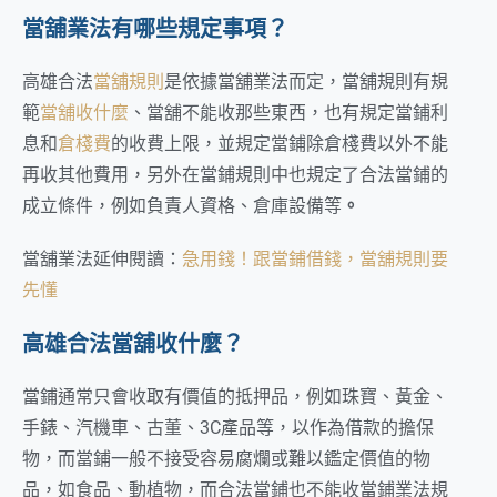
當舖業法有哪些規定事項？
高雄合法
當舖規則
是依據當舖業法而定，當舖規則有規
範
當舖收什麼
、當舖不能收那些東西，也有規定當鋪利
息和
倉棧費
的收費上限，並規定當鋪除倉棧費以外不能
再收其他費用，另外在當鋪規則中也規定了合法當鋪的
成立條件，例如負責人資格、倉庫設備等
。
當舖業法延伸閱讀：
急用錢！跟當鋪借錢，當舖規則要
先懂
高雄合法當舖收什麼？
當鋪通常只會收取有價值的抵押品，例如珠寶、黃金、
手錶、汽機車、古董、3C產品等，以作為借款的擔保
物，而當鋪一般不接受容易腐爛或難以鑑定價值的物
品，如食品、動植物，而合法當鋪也不能收當鋪業法規