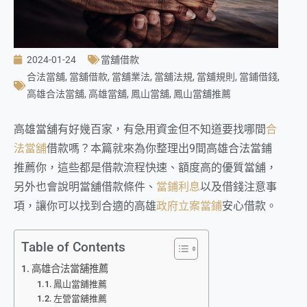
2024-01-24
當舖借款
合法當舖
,
當舖借款
,
當舖業法
,
當舖法規
,
當舖規則
,
當鋪借錢
,
高雄合法當舖
,
高雄當舖
,
鳳山當舖
,
鳳山當舖推薦
高雄當舖有好幾百家，有急用資金但不知道要找哪間
合
法當舖
借款嗎？本篇就來為你整理出9間高雄合法當鋪
推薦你，這些都是借款流程快速、額度高的優質當舖，
另外也會說明當舖借款條件、
當鋪利息
以及借錢注意事
項，讓你可以找到合適的高雄
政府立案當鋪
安心借款。
Table of Contents
高雄合法當舖推薦
鳳山當舖推薦
左營當舖推薦