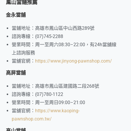
鳳山當舖推薦
金永當舖
當鋪地址：高雄市鳳山區中山西路289號
諮詢專線：(07)745-2288
營業時間：周一至周六08:30–22:00，有24h當舖線
上諮詢服務
當舖官網：
https://www.jinyong-pawnshop.com/
高屏當舖
當鋪地址：高雄市鳳山區建國路二段268號
諮詢專線：(07)780-1122
營業時間：周一至周日09:00–21:00
當舖官網：
https://www.kaoping-
pawnshop.com.tw/
高山當舖