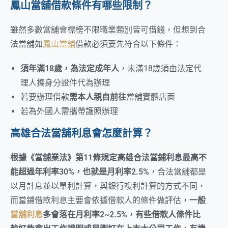
鳳山當舖借款條件有哪些限制？
雖然多數當舖會標榜不限職業類別皆可借錢，但想到合
法當舖如
鳳山當舖
借款必須要先符合以下條件：
須年滿18歲，為法定成年人
，未滿18歲須由法定代
理人攜身分證件代為辦理
若要辦理借款
需本人親自前往
當舖實體店面
若為外國人需攜帶護照辦理
高雄合法當舖利息會怎麼計算？
根據《當舖業法》第11條規定高雄合法當鋪利息最高不
能超過年利率30%，也就是月利率2.5%
，合法當舖都是
以月計息並以單利計算，與銀行複利計算的方式不同，
而當鋪借款利息主要會依據借款人的條件做評估，
一般
當舖利息
多會落在月利率2~2.5%，有些借款人條件比