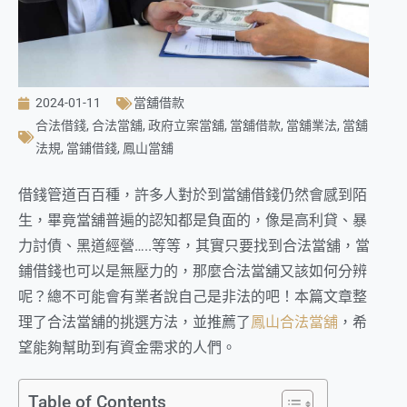
2024-01-11
當舖借款
合法借錢
,
合法當舖
,
政府立案當舖
,
當舖借款
,
當舖業法
,
當舖
法規
,
當鋪借錢
,
鳳山當舖
借錢管道百百種，許多人對於到當舖借錢仍然會感到陌
生，畢竟當舖普遍的認知都是負面的，像是高利貸、暴
力討債、黑道經營…..等等，其實只要找到合法當舖，當
鋪借錢也可以是無壓力的，那麼合法當舖又該如何分辨
呢？總不可能會有業者說自己是非法的吧！本篇文章整
理了合法當舖的挑選方法，並推薦了
鳳山合法當舖
，希
望能夠幫助到有資金需求的人們。
Table of Contents