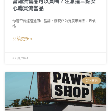
當鋪流當品可以買嗎？注意這三點安
心購買流當品
你是否曾經經過鳳山當舖，發現店內有展示商品，且價
格
閱讀更多 »
5 2 月, 2024
24H當舖