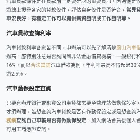
汽車貸款條件是在貸款前一定要確認的重要資訊，因為他是
過線上搜尋各家的貸款條件，評估自身條件是否符合，
常見
車況良好，有穩定工作可以提供薪資證明或工作證明等。
汽車貸款查詢利率
汽車貸款利率各家皆不同，申辦前可以先了解清楚
鳳山汽車
過高，應特別注意是否詢問到非法金融借貸機構，一般銀行
16%，而以
合法當舖
汽車借款為例，年利率最高不得超過30
過2.5％。
汽車動保設定查詢
只要有辦理銀行或融資公司車貸都需要至監理站做動保設定
才須辦理，若想查詢汽車貸款是否有作動保設定或是想查詢
務網
查詢自己車輛是否有做動保設定
，加入網站會員後個人
可用工商憑證查詢。