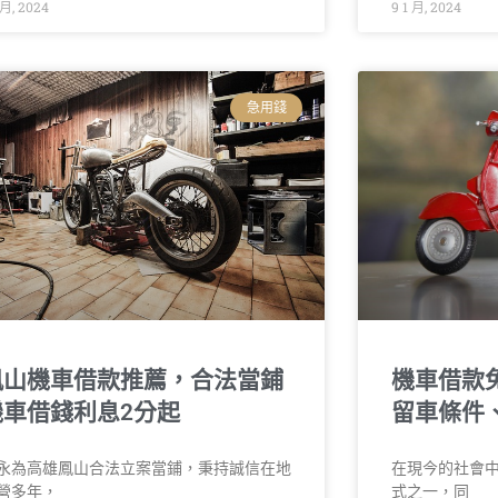
 月, 2024
9 1 月, 2024
急用錢
鳳山機車借款推薦，合法當鋪
機車借款
機車借錢利息2分起
留車條件
永為高雄鳳山合法立案當鋪，秉持誠信在地
在現今的社會
營多年，
式之一，同