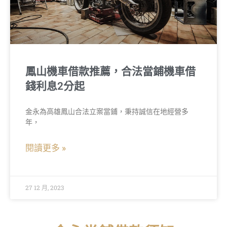
鳳山機車借款推薦，合法當鋪機車借
錢利息2分起
金永為高雄鳳山合法立案當鋪，秉持誠信在地經營多
年，
閱讀更多 »
27 12 月, 2023